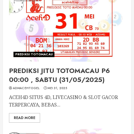
PREDIKSI TOTOMACAU
PREDIKSI JITU TOTOMACAU P6
00:00 , SABTU (31/05/2025)
ADMACEHTOGEL
MEI 31, 2025
ACEH4D SITUS 4D, LIVECASINO & SLOT GACOR
TERPERCAYA, BEBAS...
READ MORE