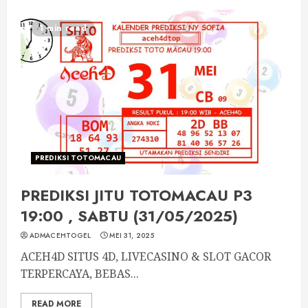
1 min read
PREDIKSI TOTOMACAU
PREDIKSI JITU TOTOMACAU P3
19:00 , SABTU (31/05/2025)
ADMACEHTOGEL
MEI 31, 2025
ACEH4D SITUS 4D, LIVECASINO & SLOT GACOR
TERPERCAYA, BEBAS...
READ MORE