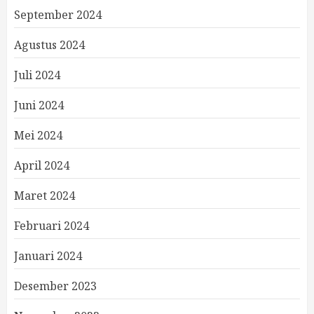
September 2024
Agustus 2024
Juli 2024
Juni 2024
Mei 2024
April 2024
Maret 2024
Februari 2024
Januari 2024
Desember 2023