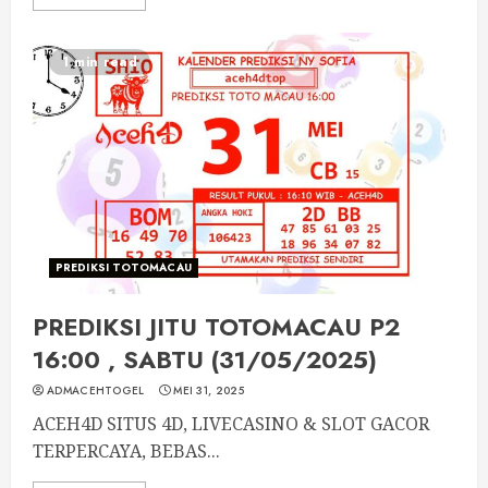
1 min read
PREDIKSI TOTOMACAU
PREDIKSI JITU TOTOMACAU P2
16:00 , SABTU (31/05/2025)
ADMACEHTOGEL
MEI 31, 2025
ACEH4D SITUS 4D, LIVECASINO & SLOT GACOR
TERPERCAYA, BEBAS...