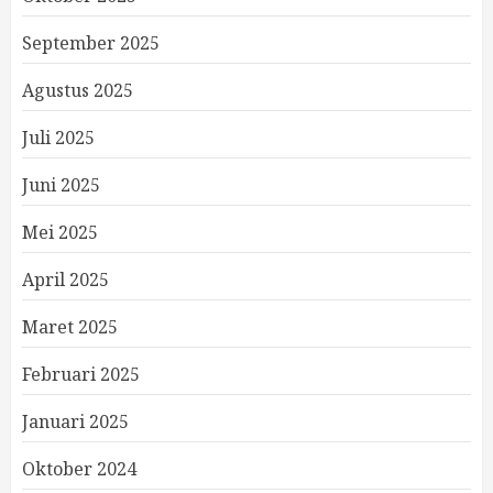
September 2025
Agustus 2025
Juli 2025
Juni 2025
Mei 2025
April 2025
Maret 2025
Februari 2025
Januari 2025
Oktober 2024