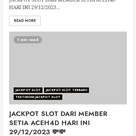
HARI INI 29/12/2023...
READ MORE
1 min read
JACKPOT SLOT
JACKPOT SLOT TERBARU
TESTIMONI JACKPOT SLOT
JACKPOT SLOT DARI MEMBER
SETIA ACEH4D HARI INI
29/12/2023 💸💸