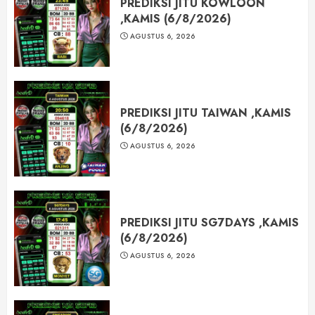
PREDIKSI JITU KOWLOON
,KAMIS (6/8/2026)
AGUSTUS 6, 2026
PREDIKSI JITU TAIWAN ,KAMIS
(6/8/2026)
AGUSTUS 6, 2026
PREDIKSI JITU SG7DAYS ,KAMIS
(6/8/2026)
AGUSTUS 6, 2026