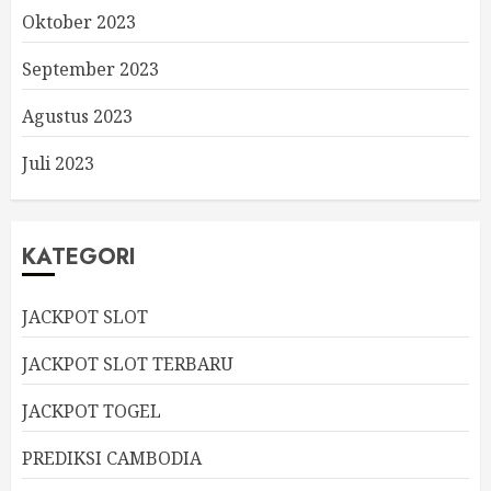
Oktober 2023
September 2023
Agustus 2023
Juli 2023
KATEGORI
JACKPOT SLOT
JACKPOT SLOT TERBARU
JACKPOT TOGEL
PREDIKSI CAMBODIA