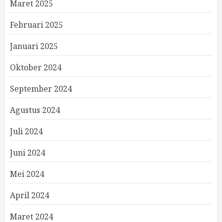
Maret 2025
Februari 2025
Januari 2025
Oktober 2024
September 2024
Agustus 2024
Juli 2024
Juni 2024
Mei 2024
April 2024
Maret 2024