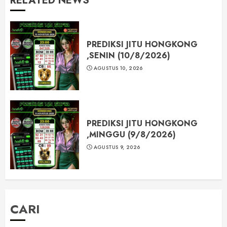
RELATED NEWS
PREDIKSI JITU HONGKONG
,SENIN (10/8/2026)
AGUSTUS 10, 2026
PREDIKSI JITU HONGKONG
,MINGGU (9/8/2026)
AGUSTUS 9, 2026
CARI