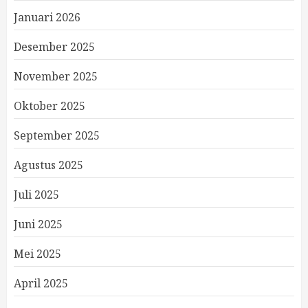
Januari 2026
Desember 2025
November 2025
Oktober 2025
September 2025
Agustus 2025
Juli 2025
Juni 2025
Mei 2025
April 2025