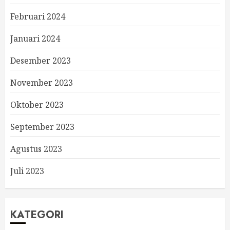
Februari 2024
Januari 2024
Desember 2023
November 2023
Oktober 2023
September 2023
Agustus 2023
Juli 2023
KATEGORI