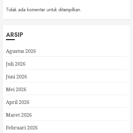
Tidak ada komentar untuk ditampilkan.
ARSIP
Agustus 2026
Juli 2026
Juni 2026
Mei 2026
April 2026
Maret 2026
Februari 2026