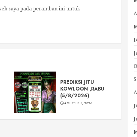
M
 web saya pada peramban ini untuk
A
M
F
J
O
S
PREDIKSI JITU
KOWLOON ,RABU
A
(5/8/2026)
AGUSTUS 5, 2026
J
J
M