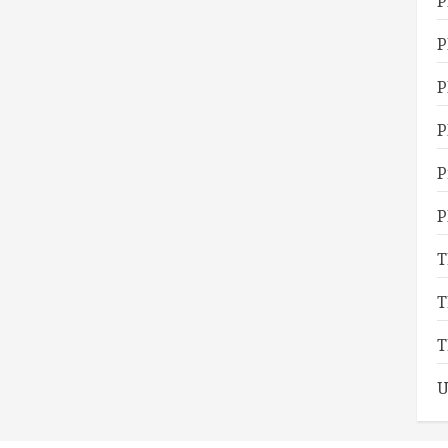
P
P
P
P
P
P
T
T
T
U