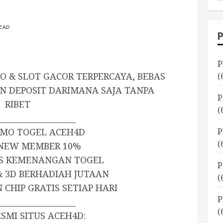
READ
P
NO & SLOT GACOR TERPERCAYA, BEBAS
(
N DEPOSIT DARIMANA SAJA TANPA
P
RIBET
(
___________________
OMO TOGEL ACEH4D
P
(
 NEW MEMBER 10%
US KEMENANGAN TOGEL
P
& 3D BERHADIAH JUTAAN
(
 CHIP GRATIS SETIAP HARI
P
___________________
(
SMI SITUS ACEH4D: