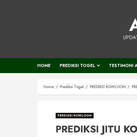
Skip
to
content
UPDA
HOME
PREDIKSI TOGEL
TESTIMONI 
Home
Prediksi Togel
PREDIKSI KOWLOON
PR
PREDIKSI KOWLOON
PREDIKSI JITU 