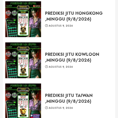
PREDIKSI JITU HONGKONG
,MINGGU (9/8/2026)
AGUSTUS 9, 2026
PREDIKSI JITU KOWLOON
,MINGGU (9/8/2026)
AGUSTUS 9, 2026
PREDIKSI JITU TAIWAN
,MINGGU (9/8/2026)
AGUSTUS 9, 2026