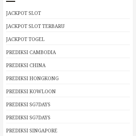
JACKPOT SLOT
JACKPOT SLOT TERBARU
JACKPOT TOGEL
PREDIKSI CAMBODIA
PREDIKSI CHINA
PREDIKSI HONGKONG
PREDIKSI KOWLOON
PREDIKSI SG7DAYS
PREDIKSI SG7DAYS
PREDIKSI SINGAPORE