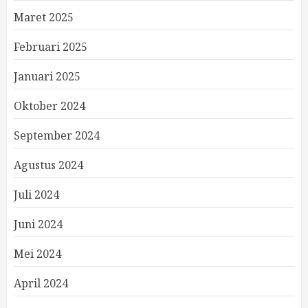
Maret 2025
Februari 2025
Januari 2025
Oktober 2024
September 2024
Agustus 2024
Juli 2024
Juni 2024
Mei 2024
April 2024