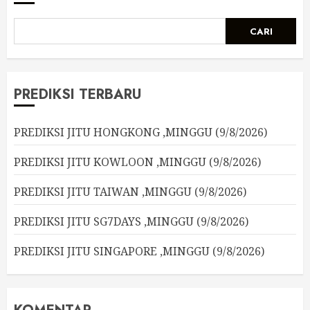
CARI
PREDIKSI TERBARU
PREDIKSI JITU HONGKONG ,MINGGU (9/8/2026)
PREDIKSI JITU KOWLOON ,MINGGU (9/8/2026)
PREDIKSI JITU TAIWAN ,MINGGU (9/8/2026)
PREDIKSI JITU SG7DAYS ,MINGGU (9/8/2026)
PREDIKSI JITU SINGAPORE ,MINGGU (9/8/2026)