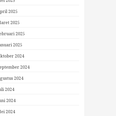
ei 2025
pril 2025
aret 2025
ebruari 2025
anuari 2025
ktober 2024
eptember 2024
gustus 2024
uli 2024
uni 2024
ei 2024