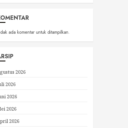
KOMENTAR
idak ada komentar untuk ditampilkan.
ARSIP
gustus 2026
uli 2026
uni 2026
ei 2026
pril 2026