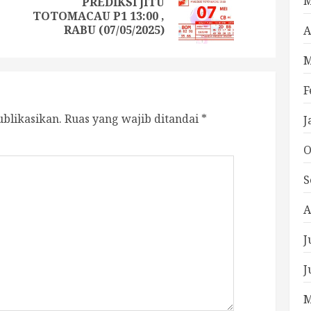
M
PREDIKSI JITU
Previous
Next
TOTOMACAU P1 13:00 ,
post:
post:
RABU (07/05/2025)
A
M
F
ublikasikan.
Ruas yang wajib ditandai
*
J
O
S
A
J
J
M