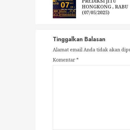
Reading
PREDIKSI JITU
HONGKONG , RABU
(07/05/2025)
Tinggalkan Balasan
Alamat email Anda tidak akan dip
Komentar
*