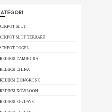
KATEGORI
ACKPOT SLOT
ACKPOT SLOT TERBARU
ACKPOT TOGEL
REDIKSI CAMBODIA
REDIKSI CHINA
REDIKSI HONGKONG
REDIKSI KOWLOON
REDIKSI SG7DAYS