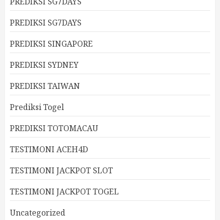
PREDIKSI SG7DAYS
PREDIKSI SG7DAYS
PREDIKSI SINGAPORE
PREDIKSI SYDNEY
PREDIKSI TAIWAN
Prediksi Togel
PREDIKSI TOTOMACAU
TESTIMONI ACEH4D
TESTIMONI JACKPOT SLOT
TESTIMONI JACKPOT TOGEL
Uncategorized