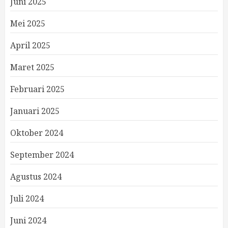
Juni 2025
Mei 2025
April 2025
Maret 2025
Februari 2025
Januari 2025
Oktober 2024
September 2024
Agustus 2024
Juli 2024
Juni 2024