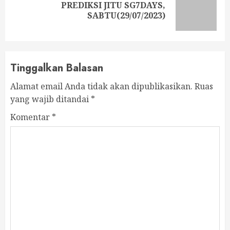
PREDIKSI JITU SG7DAYS,
Next
SABTU(29/07/2023)
post:
Tinggalkan Balasan
Alamat email Anda tidak akan dipublikasikan.
Ruas
yang wajib ditandai
*
Komentar
*