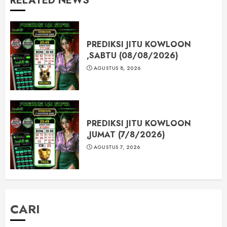
RELATED NEWS
PREDIKSI JITU KOWLOON
,SABTU (08/08/2026)
AGUSTUS 8, 2026
PREDIKSI JITU KOWLOON
,JUMAT (7/8/2026)
AGUSTUS 7, 2026
CARI