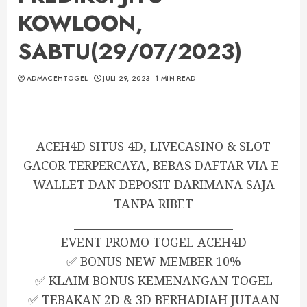
KOWLOON,
SABTU(29/07/2023)
ADMACEHTOGEL
JULI 29, 2023
1 MIN READ
ACEH4D SITUS 4D, LIVECASINO & SLOT
GACOR TERPERCAYA, BEBAS DAFTAR VIA E-
WALLET DAN DEPOSIT DARIMANA SAJA
TANPA RIBET
_____________________________
EVENT PROMO TOGEL ACEH4D
✅ BONUS NEW MEMBER 10%
✅ KLAIM BONUS KEMENANGAN TOGEL
✅ TEBAKAN 2D & 3D BERHADIAH JUTAAN