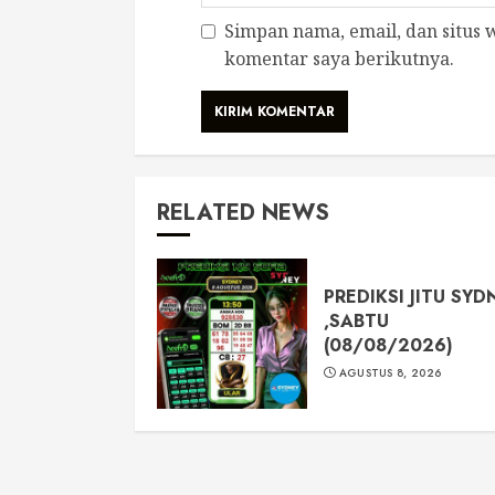
Simpan nama, email, dan situs
komentar saya berikutnya.
RELATED NEWS
PREDIKSI JITU SYD
,SABTU
(08/08/2026)
AGUSTUS 8, 2026