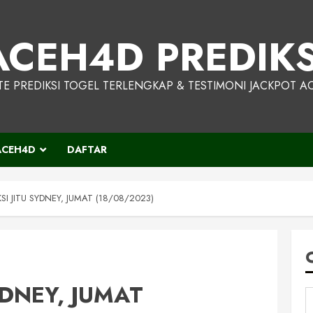
ACEH4D PREDIKS
TE PREDIKSI TOGEL TERLENGKAP & TESTIMONI JACKPOT A
ACEH4D
DAFTAR
KSI JITU SYDNEY, JUMAT (18/08/2023)
YDNEY, JUMAT