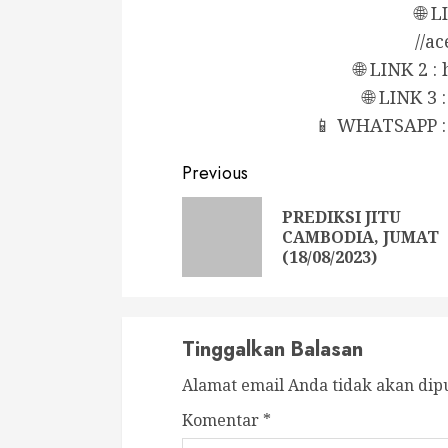
🌐 L
//a
🌐 LINK 2 :
🌐 LINK 3 
📱 WHATSAPP :
Continue
Previous
Reading
PREDIKSI JITU
CAMBODIA, JUMAT
(18/08/2023)
Tinggalkan Balasan
Alamat email Anda tidak akan dip
Komentar
*