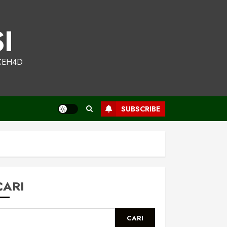
I
CEH4D
SUBSCRIBE
CARI
CARI