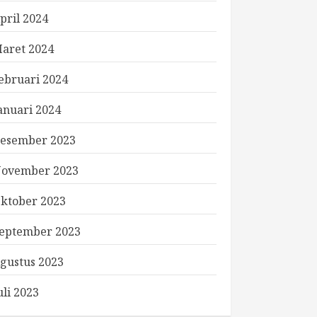
pril 2024
aret 2024
ebruari 2024
anuari 2024
esember 2023
ovember 2023
ktober 2023
eptember 2023
gustus 2023
uli 2023