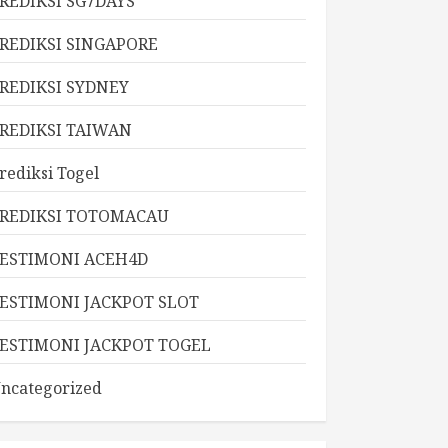
REDIKSI SG7DAYS
REDIKSI SINGAPORE
REDIKSI SYDNEY
REDIKSI TAIWAN
rediksi Togel
REDIKSI TOTOMACAU
ESTIMONI ACEH4D
ESTIMONI JACKPOT SLOT
ESTIMONI JACKPOT TOGEL
ncategorized