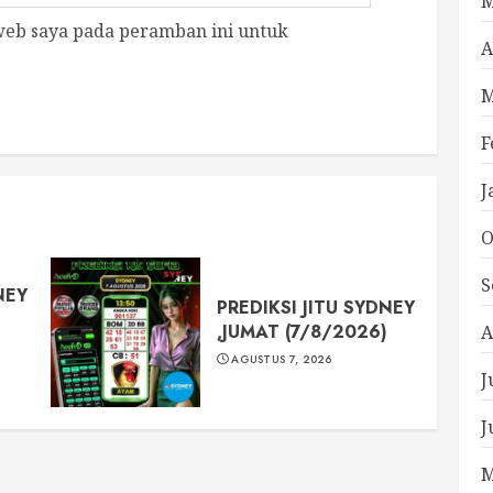
M
 web saya pada peramban ini untuk
A
M
F
J
O
S
NEY
PREDIKSI JITU SYDNEY
,JUMAT (7/8/2026)
A
AGUSTUS 7, 2026
J
J
M