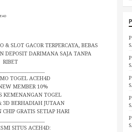
READ
P
NO & SLOT GACOR TERPERCAYA, BEBAS
S
N DEPOSIT DARIMANA SAJA TANPA
P
RIBET
S
___________________
OMO TOGEL ACEH4D
P
S
 NEW MEMBER 10%
US KEMENANGAN TOGEL
P
& 3D BERHADIAH JUTAAN
S
 CHIP GRATIS SETIAP HARI
P
___________________
S
SMI SITUS ACEH4D: