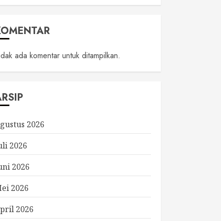
KOMENTAR
idak ada komentar untuk ditampilkan.
ARSIP
gustus 2026
uli 2026
uni 2026
ei 2026
pril 2026