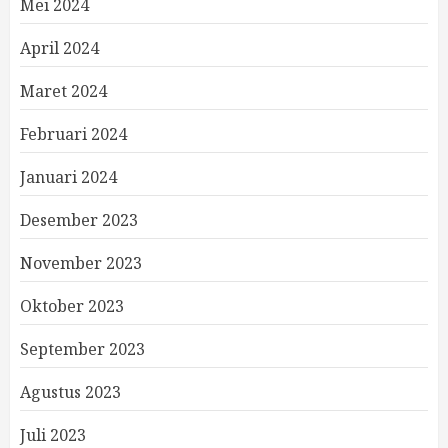
Mei 2024
April 2024
Maret 2024
Februari 2024
Januari 2024
Desember 2023
November 2023
Oktober 2023
September 2023
Agustus 2023
Juli 2023