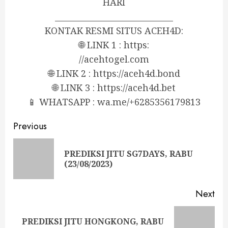
HARI
_____________________________
KONTAK RESMI SITUS ACEH4D:
🌐 LINK 1 : https:
//acehtogel.com
🌐 LINK 2 : https://aceh4d.bond
🌐 LINK 3 : https://aceh4d.bet
📱 WHATSAPP : wa.me/+6285356179813
Continue
Previous
Reading
PREDIKSI JITU SG7DAYS, RABU
Pre
(23/08/2023)
pos
Next
PREDIKSI JITU HONGKONG, RABU
Next