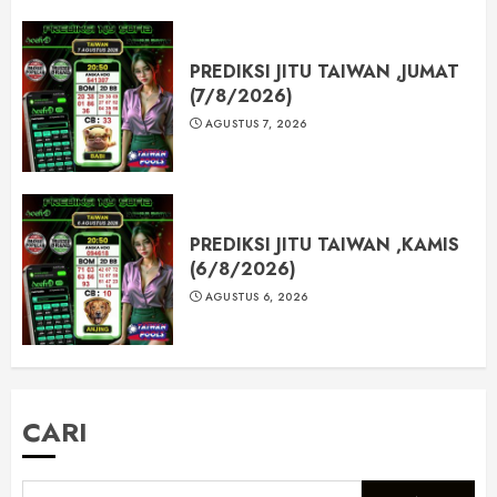
PREDIKSI JITU TAIWAN ,JUMAT
(7/8/2026)
AGUSTUS 7, 2026
PREDIKSI JITU TAIWAN ,KAMIS
(6/8/2026)
AGUSTUS 6, 2026
CARI