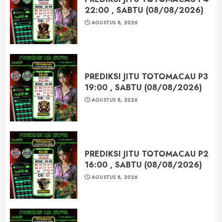
22:00 , SABTU (08/08/2026)
AGUSTUS 8, 2026
PREDIKSI JITU TOTOMACAU P3
19:00 , SABTU (08/08/2026)
AGUSTUS 8, 2026
PREDIKSI JITU TOTOMACAU P2
16:00 , SABTU (08/08/2026)
AGUSTUS 8, 2026