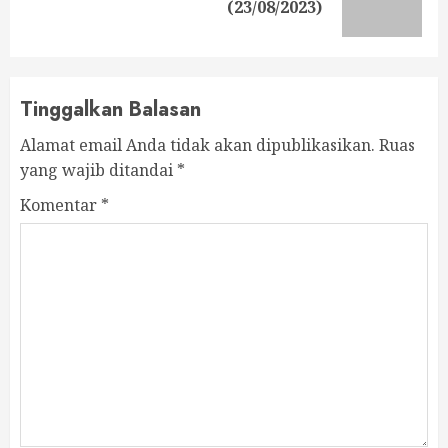
(23/08/2023)
post:
Tinggalkan Balasan
Alamat email Anda tidak akan dipublikasikan.
Ruas
yang wajib ditandai
*
Komentar
*