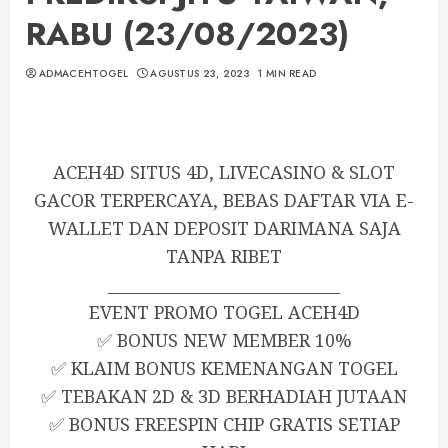
RABU (23/08/2023)
ADMACEHTOGEL
AGUSTUS 23, 2023
1 MIN READ
ACEH4D SITUS 4D, LIVECASINO & SLOT
GACOR TERPERCAYA, BEBAS DAFTAR VIA E-
WALLET DAN DEPOSIT DARIMANA SAJA
TANPA RIBET
_____________________________
EVENT PROMO TOGEL ACEH4D
✅ BONUS NEW MEMBER 10%
✅ KLAIM BONUS KEMENANGAN TOGEL
✅ TEBAKAN 2D & 3D BERHADIAH JUTAAN
✅ BONUS FREESPIN CHIP GRATIS SETIAP