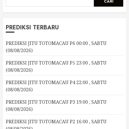
CARI
PREDIKSI TERBARU
PREDIKSI JITU TOTOMACAU P6 00:00 , SABTU
(08/08/2026)
PREDIKSI JITU TOTOMACAU P5 23:00 , SABTU
(08/08/2026)
PREDIKSI JITU TOTOMACAU P4 22:00 , SABTU
(08/08/2026)
PREDIKSI JITU TOTOMACAU P3 19:00 , SABTU
(08/08/2026)
PREDIKSI JITU TOTOMACAU P2 16:00 , SABTU
(08/08/2026)