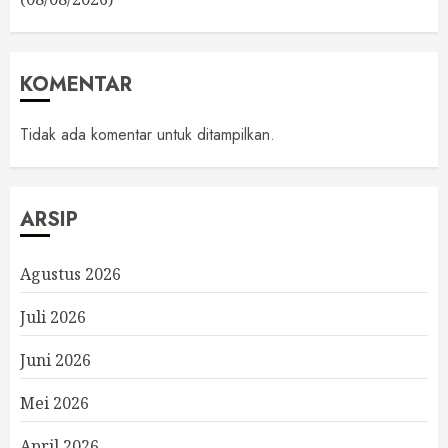
KOMENTAR
Tidak ada komentar untuk ditampilkan.
ARSIP
Agustus 2026
Juli 2026
Juni 2026
Mei 2026
April 2026