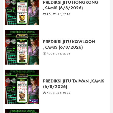
PREDIKSI JITU HONGKONG
,KAMIS (6/8/2026)
AGUSTUS 6, 2026
PREDIKSI JITU KOWLOON
,KAMIS (6/8/2026)
AGUSTUS 6, 2026
PREDIKSI JITU TAIWAN ,KAMIS
(6/8/2026)
AGUSTUS 6, 2026