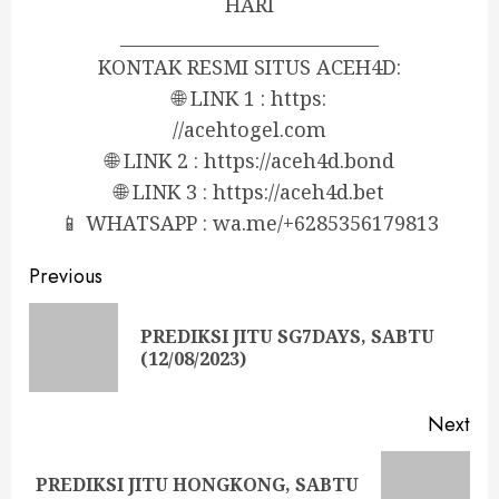
HARI
_____________________________
KONTAK RESMI SITUS ACEH4D:
🌐 LINK 1 : https:
//acehtogel.com
🌐 LINK 2 : https://aceh4d.bond
🌐 LINK 3 : https://aceh4d.bet
📱 WHATSAPP : wa.me/+6285356179813
Continue
Previous
Reading
PREDIKSI JITU SG7DAYS, SABTU
Pre
(12/08/2023)
pos
Next
PREDIKSI JITU HONGKONG, SABTU
Next