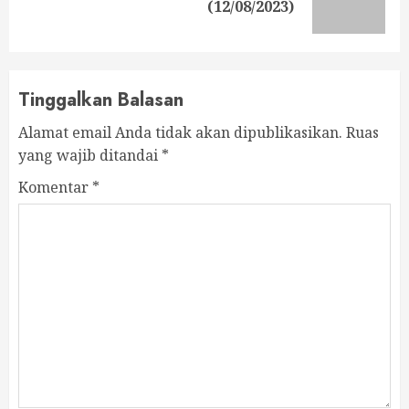
(12/08/2023)
post:
Tinggalkan Balasan
Alamat email Anda tidak akan dipublikasikan.
Ruas
yang wajib ditandai
*
Komentar
*