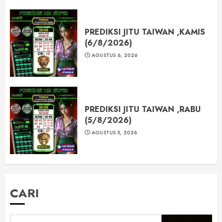
PREDIKSI JITU TAIWAN ,KAMIS
(6/8/2026)
AGUSTUS 6, 2026
PREDIKSI JITU TAIWAN ,RABU
(5/8/2026)
AGUSTUS 5, 2026
CARI