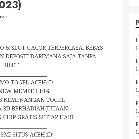
023)
READ
P
NO & SLOT GACOR TERPERCAYA, BEBAS
(
N DEPOSIT DARIMANA SAJA TANPA
P
RIBET
(
___________________
OMO TOGEL ACEH4D
P
(
 NEW MEMBER 10%
US KEMENANGAN TOGEL
P
& 3D BERHADIAH JUTAAN
(
 CHIP GRATIS SETIAP HARI
P
___________________
(
SMI SITUS ACEH4D: