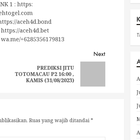
INK 1 : https:
cehtogel.com
 https://aceh4d.bond
: https://aceh4d.bet
T
 wa.me/+6285356179813
Next
PREDIKSI JITU
Previous
Next
TOTOMACAU P2 16:00 ,
A
post:
post:
KAMIS (31/08/2023)
J
J
M
ublikasikan.
Ruas yang wajib ditandai
*
A