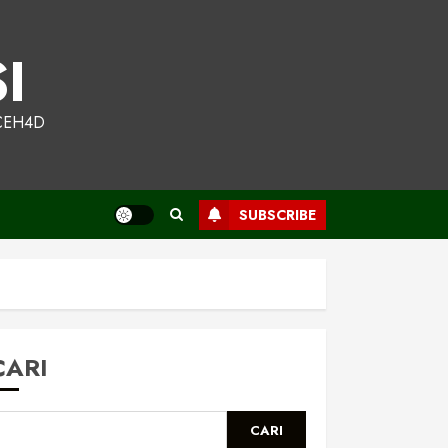
I
CEH4D
SUBSCRIBE
CARI
CARI