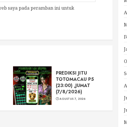
M
 web saya pada peramban ini untuk
A
M
F
J
O
PREDIKSI JITU
S
TOTOMACAU P5
(23:00) ,JUMAT
A
(7/8/2026)
J
AGUSTUS 7, 2026
J
M