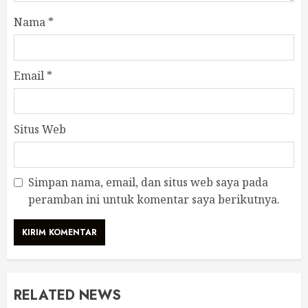
Nama
*
Email
*
Situs Web
Simpan nama, email, dan situs web saya pada
peramban ini untuk komentar saya berikutnya.
RELATED NEWS