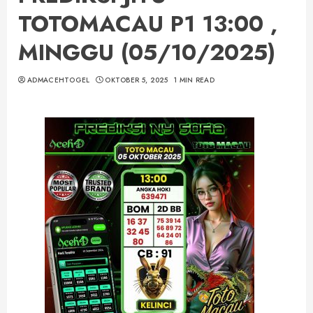
TOTOMACAU P1 13:00 ,
MINGGU (05/10/2025)
ADMACEHTOGEL
OKTOBER 5, 2025
1 MIN READ