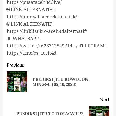
https://pusataceh4d.live/
🌐 LINK ALTERNATIF :
https://menyalaaceh4dku.click/
🌐 LINK ALTERNATIF :
https://linklist.bio/aceh4dalternatif/
📱 WHATSAPP :
https://wa.me/+6283128297144 / TELEGRAM :
https://t.me/cs_aceh4d
Continue
Previous
Reading
PREDIKSI JITU KOWLOON ,
Pre
MINGGU (05/10/2025)
pos
Next
PREDIKSI JITU TOTOMACAU P2
Next