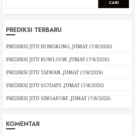
CARI
PREDIKSI TERBARU
PREDIKSI JITU HONGKONG ,JUMAT (7/8/2026)
PREDIKSI JITU KOWLOON ,JUMAT (7/8/2026)
PREDIKSI JITU TAIWAN ,JUMAT (7/8/2026)
PREDIKSI JITU SG7DAYS ,JUMAT (7/8/2026)
PREDIKSI JITU SINGAPORE ,JUMAT (7/8/2026)
KOMENTAR