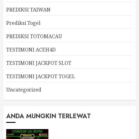
PREDIKSI TAIWAN
Prediksi Togel
PREDIKSI TOTOMACAU
TESTIMONI ACEH4D
TESTIMONI JACKPOT SLOT
TESTIMONI JACKPOT TOGEL
Uncategorized
ANDA MUNGKIN TERLEWAT