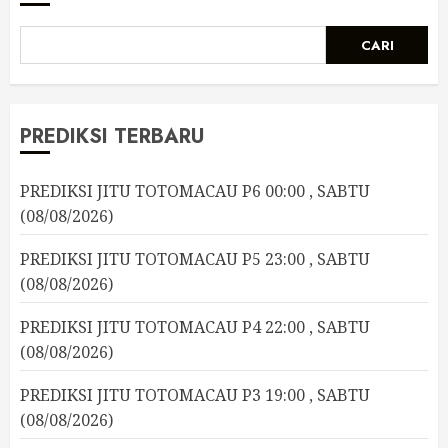
CARI
PREDIKSI TERBARU
PREDIKSI JITU TOTOMACAU P6 00:00 , SABTU
(08/08/2026)
PREDIKSI JITU TOTOMACAU P5 23:00 , SABTU
(08/08/2026)
PREDIKSI JITU TOTOMACAU P4 22:00 , SABTU
(08/08/2026)
PREDIKSI JITU TOTOMACAU P3 19:00 , SABTU
(08/08/2026)