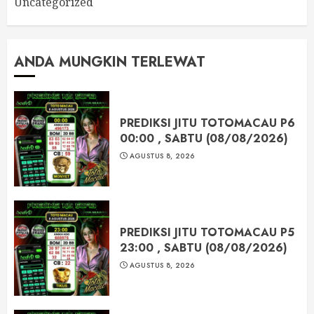
Uncategorized
ANDA MUNGKIN TERLEWAT
PREDIKSI JITU TOTOMACAU P6
00:00 , SABTU (08/08/2026)
AGUSTUS 8, 2026
PREDIKSI JITU TOTOMACAU P5
23:00 , SABTU (08/08/2026)
AGUSTUS 8, 2026