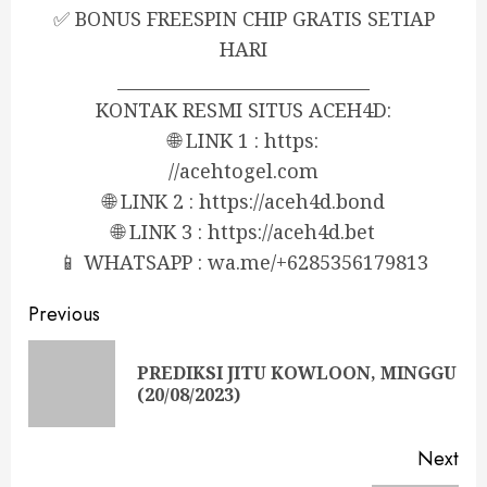
✅ BONUS FREESPIN CHIP GRATIS SETIAP
HARI
_____________________________
KONTAK RESMI SITUS ACEH4D:
🌐 LINK 1 : https:
//acehtogel.com
🌐 LINK 2 : https://aceh4d.bond
🌐 LINK 3 : https://aceh4d.bet
📱 WHATSAPP : wa.me/+6285356179813
Continue
Previous
Reading
PREDIKSI JITU KOWLOON, MINGGU
Pre
(20/08/2023)
pos
Next