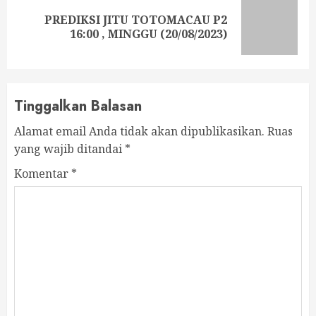
PREDIKSI JITU TOTOMACAU P2
Next
16:00 , MINGGU (20/08/2023)
post:
Tinggalkan Balasan
Alamat email Anda tidak akan dipublikasikan.
Ruas
yang wajib ditandai
*
Komentar
*