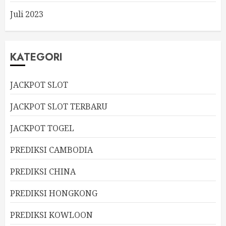
Juli 2023
KATEGORI
JACKPOT SLOT
JACKPOT SLOT TERBARU
JACKPOT TOGEL
PREDIKSI CAMBODIA
PREDIKSI CHINA
PREDIKSI HONGKONG
PREDIKSI KOWLOON