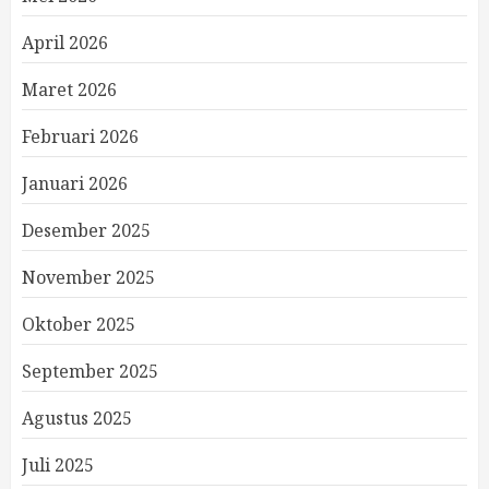
April 2026
Maret 2026
Februari 2026
Januari 2026
Desember 2025
November 2025
Oktober 2025
September 2025
Agustus 2025
Juli 2025