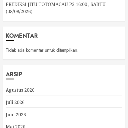
PREDIKSI JITU TOTOMACAU P2 16:00 , SABTU
(08/08/2026)
KOMENTAR
Tidak ada komentar untuk ditampilkan.
ARSIP
Agustus 2026
Juli 2026
Juni 2026
Mei 2026