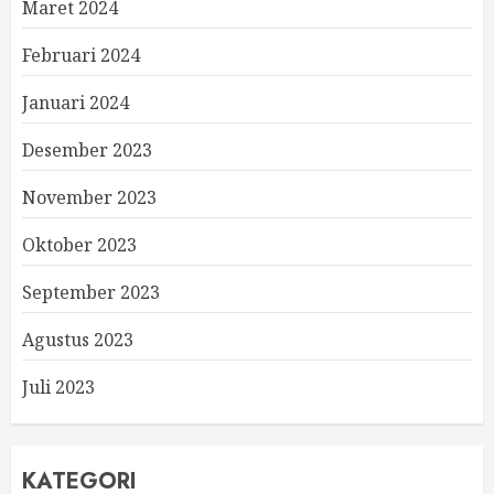
Maret 2024
Februari 2024
Januari 2024
Desember 2023
November 2023
Oktober 2023
September 2023
Agustus 2023
Juli 2023
KATEGORI