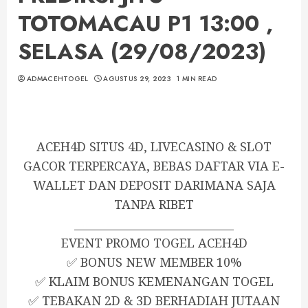
TOTOMACAU P1 13:00 ,
SELASA (29/08/2023)
ADMACEHTOGEL
AGUSTUS 29, 2023
1 MIN READ
ACEH4D SITUS 4D, LIVECASINO & SLOT
GACOR TERPERCAYA, BEBAS DAFTAR VIA E-
WALLET DAN DEPOSIT DARIMANA SAJA
TANPA RIBET
_____________________________
EVENT PROMO TOGEL ACEH4D
✅ BONUS NEW MEMBER 10%
✅ KLAIM BONUS KEMENANGAN TOGEL
✅ TEBAKAN 2D & 3D BERHADIAH JUTAAN