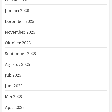
Februari 2026
Januari 2026
Desember 2025
November 2025
Oktober 2025
September 2025
Agustus 2025
Juli 2025
Juni 2025
Mei 2025
April 2025