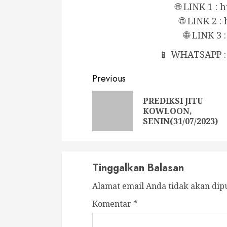
🌐 LINK 1 : 
🌐 LINK 2 :
🌐 LINK 3 
📱 WHATSAPP :
Continue
Previous
Reading
PREDIKSI JITU
KOWLOON,
SENIN(31/07/2023)
Tinggalkan Balasan
Alamat email Anda tidak akan dip
Komentar
*