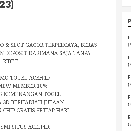
23)
P
NO & SLOT GACOR TERPERCAYA, BEBAS
(
N DEPOSIT DARIMANA SAJA TANPA
P
RIBET
(
___________________
OMO TOGEL ACEH4D
P
(
 NEW MEMBER 10%
US KEMENANGAN TOGEL
P
& 3D BERHADIAH JUTAAN
(
 CHIP GRATIS SETIAP HARI
P
___________________
(
SMI SITUS ACEH4D: