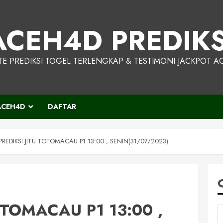
ACEH4D PREDIKS
TE PREDIKSI TOGEL TERLENGKAP & TESTIMONI JACKPOT A
ACEH4D
DAFTAR
PREDIKSI JITU TOTOMACAU P1 13:00 , SENIN(31/07/2023)
OTOMACAU P1 13:00 ,