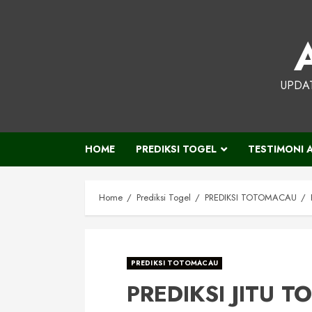
Skip
to
content
UPDA
HOME
PREDIKSI TOGEL
TESTIMONI 
Home
Prediksi Togel
PREDIKSI TOTOMACAU
PREDIKSI TOTOMACAU
PREDIKSI JITU T