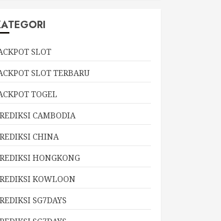
KATEGORI
ACKPOT SLOT
ACKPOT SLOT TERBARU
ACKPOT TOGEL
REDIKSI CAMBODIA
REDIKSI CHINA
REDIKSI HONGKONG
REDIKSI KOWLOON
REDIKSI SG7DAYS