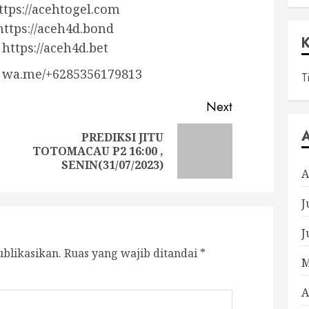
https://acehtogel.com
 https://aceh4d.bond
: https://aceh4d.bet
 wa.me/+6285356179813
T
Next
PREDIKSI JITU
Previous
Next
TOTOMACAU P2 16:00 ,
post:
post:
SENIN(31/07/2023)
A
J
J
ublikasikan.
Ruas yang wajib ditandai
*
M
A