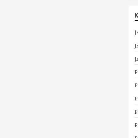
J
J
J
P
P
P
P
P