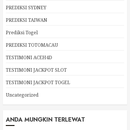
PREDIKSI SYDNEY
PREDIKSI TAIWAN
Prediksi Togel
PREDIKSI TOTOMACAU
TESTIMONI ACEH4D
TESTIMONI JACKPOT SLOT
TESTIMONI JACKPOT TOGEL
Uncategorized
ANDA MUNGKIN TERLEWAT