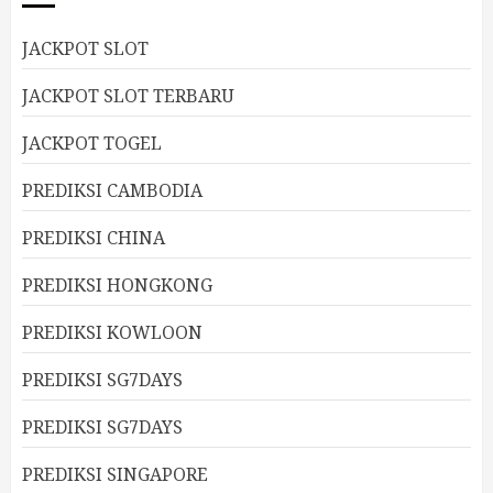
JACKPOT SLOT
JACKPOT SLOT TERBARU
JACKPOT TOGEL
PREDIKSI CAMBODIA
PREDIKSI CHINA
PREDIKSI HONGKONG
PREDIKSI KOWLOON
PREDIKSI SG7DAYS
PREDIKSI SG7DAYS
PREDIKSI SINGAPORE