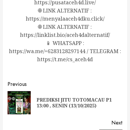
https://pusataceh4d.live/
🌐 LINK ALTERNATIF :
https://menyalaaceh4dku.click/
🌐 LINK ALTERNATIF :
https://linklist.bio/aceh4dalternatif/
📱 WHATSAPP :
https://wa.me/+6283128297144 / TELEGRAM :
https://t.me/cs_aceh4d
Continue
Previous
Reading
PREDIKSI JITU TOTOMACAU P1
Pre
13:00 , SENIN (13/10/2025)
pos
Next