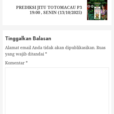
PREDIKSI JITU TOTOMACAU P3
Next
19:00 , SENIN (13/10/2025)
post:
Tinggalkan Balasan
Alamat email Anda tidak akan dipublikasikan.
Ruas
yang wajib ditandai
*
Komentar
*