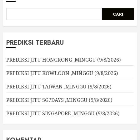
CARI
PREDIKSI TERBARU
PREDIKSI JITU HONGKONG ,MINGGU (9/8/2026)
PREDIKSI JITU KOWLOON ,MINGGU (9/8/2026)
PREDIKSI JITU TAIWAN ,MINGGU (9/8/2026)
PREDIKSI JITU SG7DAYS ,MINGGU (9/8/2026)
PREDIKSI JITU SINGAPORE ,MINGGU (9/8/2026)