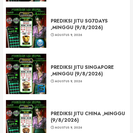
PREDIKSI JITU SG7DAYS
,MINGGU (9/8/2026)
AGUSTUS 9, 2026
PREDIKSI JITU SINGAPORE
,MINGGU (9/8/2026)
AGUSTUS 9, 2026
PREDIKSI JITU CHINA ,MINGGU
(9/8/2026)
AGUSTUS 9, 2026