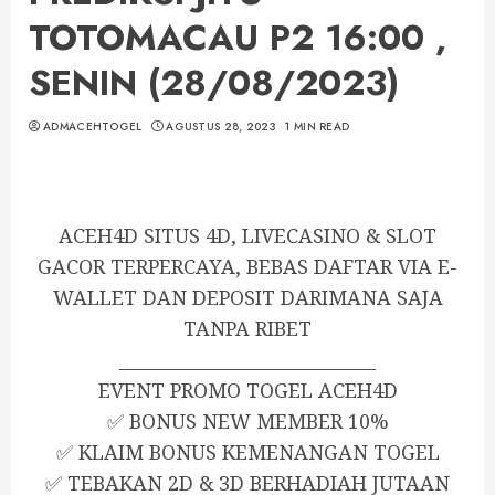
TOTOMACAU P2 16:00 ,
SENIN (28/08/2023)
ADMACEHTOGEL
AGUSTUS 28, 2023
1 MIN READ
ACEH4D SITUS 4D, LIVECASINO & SLOT
GACOR TERPERCAYA, BEBAS DAFTAR VIA E-
WALLET DAN DEPOSIT DARIMANA SAJA
TANPA RIBET
_____________________________
EVENT PROMO TOGEL ACEH4D
✅ BONUS NEW MEMBER 10%
✅ KLAIM BONUS KEMENANGAN TOGEL
✅ TEBAKAN 2D & 3D BERHADIAH JUTAAN