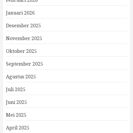
Februari 2026
Januari 2026
Desember 2025
November 2025
Oktober 2025
September 2025
Agustus 2025
Juli 2025
Juni 2025
Mei 2025
April 2025