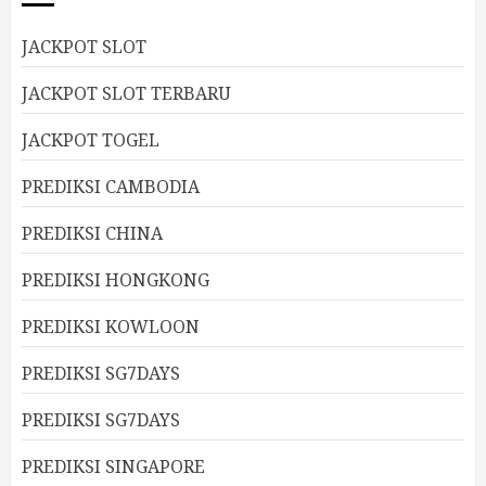
JACKPOT SLOT
JACKPOT SLOT TERBARU
JACKPOT TOGEL
PREDIKSI CAMBODIA
PREDIKSI CHINA
PREDIKSI HONGKONG
PREDIKSI KOWLOON
PREDIKSI SG7DAYS
PREDIKSI SG7DAYS
PREDIKSI SINGAPORE