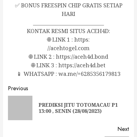
✅ BONUS FREESPIN CHIP GRATIS SETIAP
HARI
_____________________________
KONTAK RESMI SITUS ACEH4D:
🌐 LINK 1 : https:
//acehtogel.com
🌐 LINK 2 : https://aceh4d.bond
🌐 LINK 3 : https://aceh4d.bet
📱 WHATSAPP : wa.me/+6285356179813
Continue
Previous
Reading
PREDIKSI JITU TOTOMACAU P1
Pre
13:00 , SENIN (28/08/2023)
pos
Next