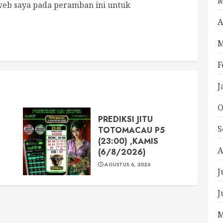
M
 web saya pada peramban ini untuk
A
M
F
J
O
PREDIKSI JITU
S
TOTOMACAU P5
(23:00) ,KAMIS
A
(6/8/2026)
AGUSTUS 6, 2026
J
J
M