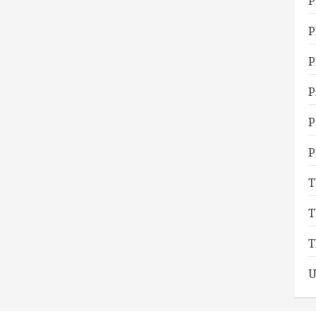
P
P
P
P
P
P
T
T
T
U