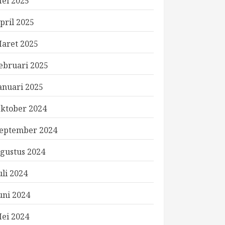
ei 2025
pril 2025
aret 2025
ebruari 2025
anuari 2025
ktober 2024
eptember 2024
gustus 2024
uli 2024
uni 2024
ei 2024