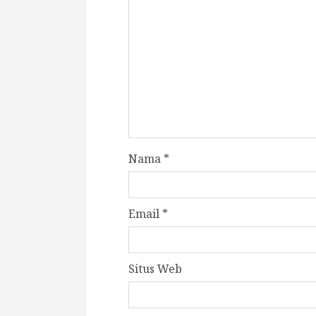
Nama
*
Email
*
Situs Web