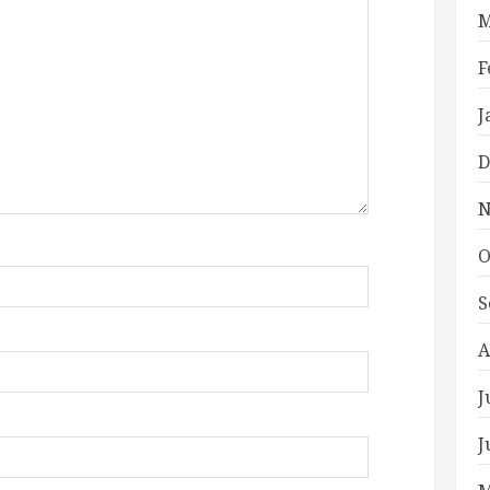
M
F
J
D
N
O
S
A
J
J