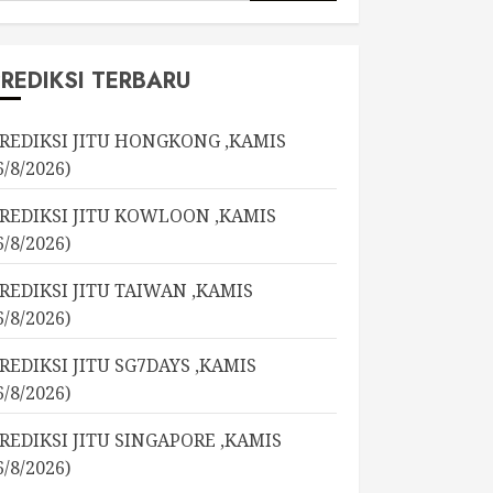
PREDIKSI TERBARU
REDIKSI JITU HONGKONG ,KAMIS
6/8/2026)
REDIKSI JITU KOWLOON ,KAMIS
6/8/2026)
REDIKSI JITU TAIWAN ,KAMIS
6/8/2026)
REDIKSI JITU SG7DAYS ,KAMIS
6/8/2026)
REDIKSI JITU SINGAPORE ,KAMIS
6/8/2026)