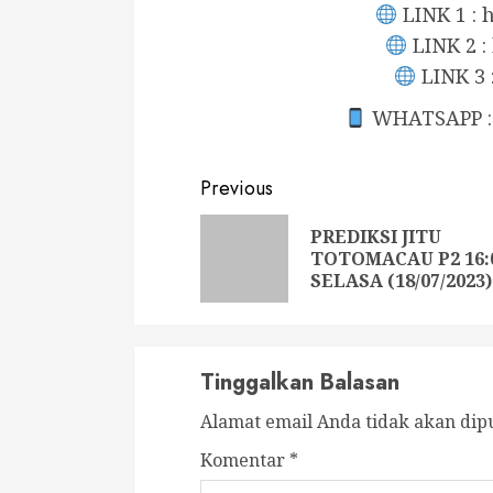
LINK 1 : 
LINK 2 :
LINK 3 :
WHATSAPP : 
Continue
Previous
Reading
PREDIKSI JITU
TOTOMACAU P2 16:0
SELASA (18/07/2023)
Tinggalkan Balasan
Alamat email Anda tidak akan dip
Komentar
*