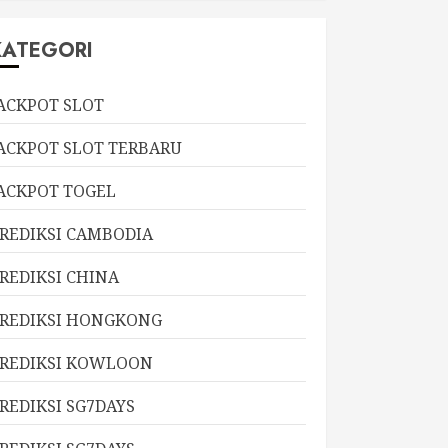
KATEGORI
ACKPOT SLOT
ACKPOT SLOT TERBARU
ACKPOT TOGEL
REDIKSI CAMBODIA
REDIKSI CHINA
REDIKSI HONGKONG
REDIKSI KOWLOON
REDIKSI SG7DAYS