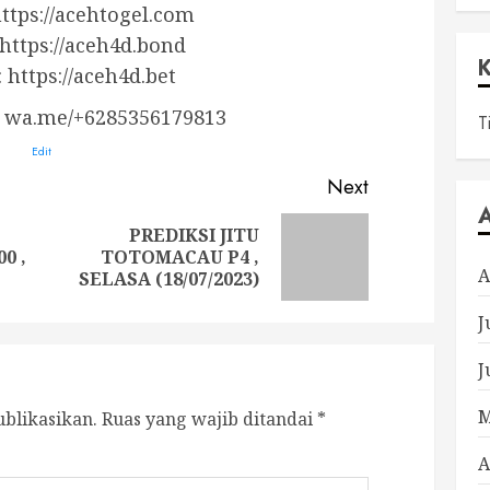
https://acehtogel.com
 https://aceh4d.bond
 https://aceh4d.bet
wa.me/+6285356179813
T
PREDIKSI
Edit
JITU
TOTOMACAU
Next
P2
16:00
,
PREDIKSI JITU
SELASA
Previous
Next
(18/07/2023)
0 ,
TOTOMACAU P4 ,
A
post:
post:
SELASA (18/07/2023)
J
J
M
ublikasikan.
Ruas yang wajib ditandai
*
A