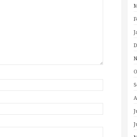
M
F
J
D
N
O
S
A
J
J