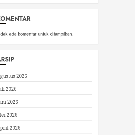
KOMENTAR
idak ada komentar untuk ditampilkan.
ARSIP
gustus 2026
uli 2026
uni 2026
ei 2026
pril 2026