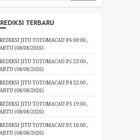
PREDIKSI TERBARU
REDIKSI JITU TOTOMACAU P6 00:00 ,
ABTU (08/08/2026)
REDIKSI JITU TOTOMACAU P5 23:00 ,
ABTU (08/08/2026)
REDIKSI JITU TOTOMACAU P4 22:00 ,
ABTU (08/08/2026)
REDIKSI JITU TOTOMACAU P3 19:00 ,
ABTU (08/08/2026)
REDIKSI JITU TOTOMACAU P2 16:00 ,
ABTU (08/08/2026)