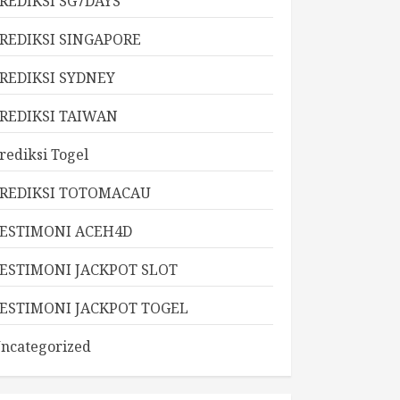
REDIKSI SG7DAYS
REDIKSI SINGAPORE
REDIKSI SYDNEY
REDIKSI TAIWAN
rediksi Togel
REDIKSI TOTOMACAU
ESTIMONI ACEH4D
ESTIMONI JACKPOT SLOT
ESTIMONI JACKPOT TOGEL
ncategorized