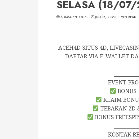
SELASA (18/07/
ADMACEHTOGEL
JULI 18, 2023
1 MIN READ
ACEH4D SITUS 4D, LIVECASI
DAFTAR VIA E-WALLET DA
__________
EVENT PR
BONUS 
KLAIM BONU
TEBAKAN 2D 
BONUS FREESPIN
__________
KONTAK RE