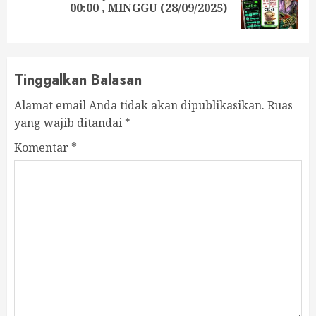
00:00 , MINGGU (28/09/2025)
post:
Tinggalkan Balasan
Alamat email Anda tidak akan dipublikasikan.
Ruas
yang wajib ditandai
*
Komentar
*