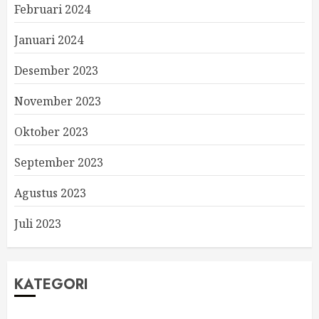
Februari 2024
Januari 2024
Desember 2023
November 2023
Oktober 2023
September 2023
Agustus 2023
Juli 2023
KATEGORI