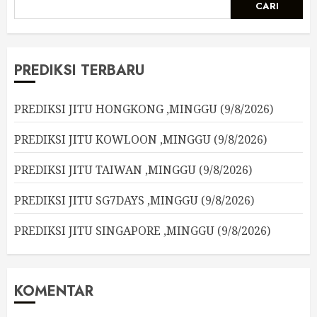
CARI
PREDIKSI TERBARU
PREDIKSI JITU HONGKONG ,MINGGU (9/8/2026)
PREDIKSI JITU KOWLOON ,MINGGU (9/8/2026)
PREDIKSI JITU TAIWAN ,MINGGU (9/8/2026)
PREDIKSI JITU SG7DAYS ,MINGGU (9/8/2026)
PREDIKSI JITU SINGAPORE ,MINGGU (9/8/2026)
KOMENTAR