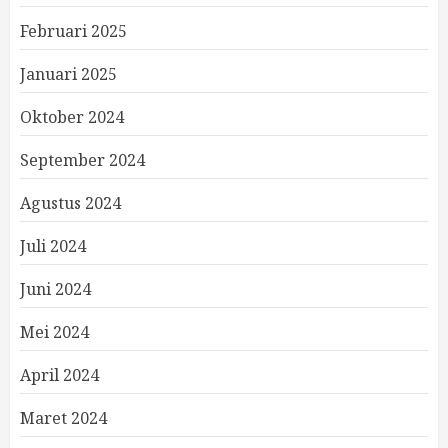
Februari 2025
Januari 2025
Oktober 2024
September 2024
Agustus 2024
Juli 2024
Juni 2024
Mei 2024
April 2024
Maret 2024