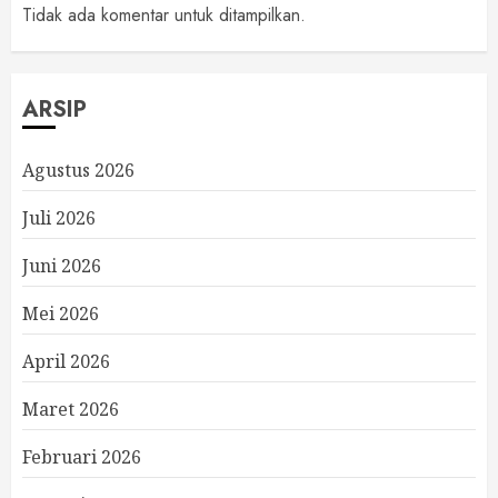
Tidak ada komentar untuk ditampilkan.
ARSIP
Agustus 2026
Juli 2026
Juni 2026
Mei 2026
April 2026
Maret 2026
Februari 2026