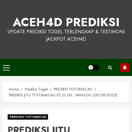
Skip
to
ACEH4D PREDIKSI
content
UPDATE PREDIKSI TOGEL TERLENGKAP & TESTIMONI
JACKPOT ACEH4D
Primary
Menu
Home
Prediksi Togel
PREDIKSI TOTOMACAU
PREDIKSI JITU TOTOMACAU P5 23:00 , MINGGU (28/09/2025)
PREDIKSI TOTOMACAU
PREDIKSI JITU