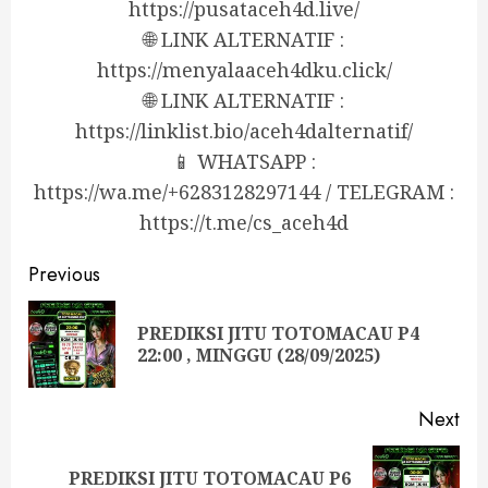
https://pusataceh4d.live/
🌐 LINK ALTERNATIF :
https://menyalaaceh4dku.click/
🌐 LINK ALTERNATIF :
https://linklist.bio/aceh4dalternatif/
📱 WHATSAPP :
https://wa.me/+6283128297144 / TELEGRAM :
https://t.me/cs_aceh4d
Continue
Previous
Reading
PREDIKSI JITU TOTOMACAU P4
Pre
22:00 , MINGGU (28/09/2025)
pos
Next
PREDIKSI JITU TOTOMACAU P6
Next