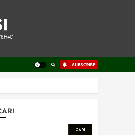
I
CEH4D
SUBSCRIBE
CARI
CARI