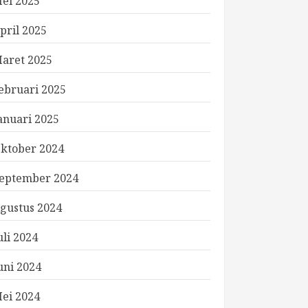
ei 2025
pril 2025
aret 2025
ebruari 2025
anuari 2025
ktober 2024
eptember 2024
gustus 2024
uli 2024
uni 2024
ei 2024