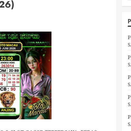
26)
P
S
P
S
P
S
P
S
P
S