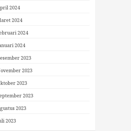
pril 2024
aret 2024
ebruari 2024
anuari 2024
esember 2023
ovember 2023
ktober 2023
eptember 2023
gustus 2023
uli 2023