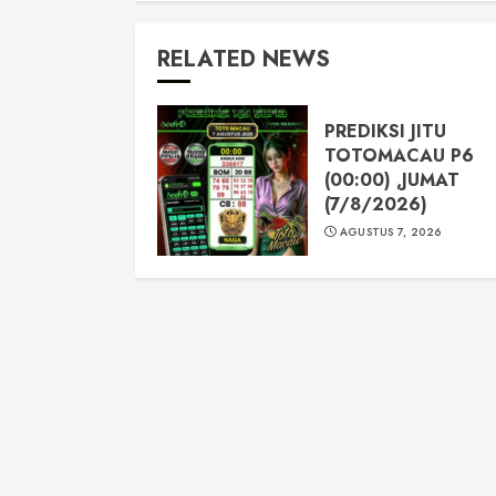
RELATED NEWS
PREDIKSI JITU
TOTOMACAU P6
(00:00) ,JUMAT
(7/8/2026)
AGUSTUS 7, 2026