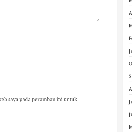
M
A
M
F
J
O
S
A
 web saya pada peramban ini untuk
J
J
M