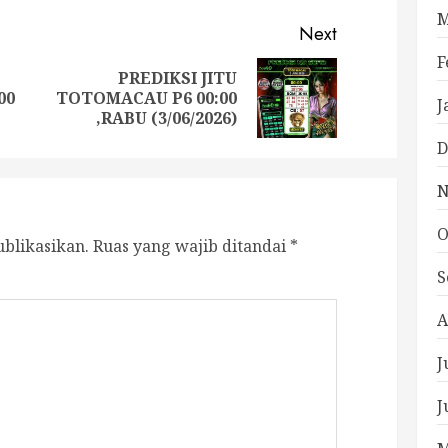
M
Next
F
PREDIKSI JITU
Previous
Next
00
TOTOMACAU P6 00:00
J
post:
post:
,RABU (3/06/2026)
D
N
O
ublikasikan.
Ruas yang wajib ditandai
*
S
A
J
J