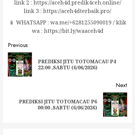
link 2 : https://aceh4d.predik4ceh.online/
link 3 : https://aceh4dterbaik.pro/
📱 WHATSAPP : wa.me/+6281255090019 / klik
wa : https://bit.ly/waaceh4d
Continue
Previous
Reading
PREDIKSI JITU TOTOMACAU P4
Pre
22:00 ,SABTU (6/06/2026)
pos
Next
PREDIKSI JITU TOTOMACAU P6
Next
00:00 ,SABTU (6/06/2026)
post: