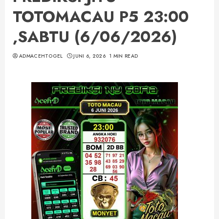
TOTOMACAU P5 23:00
,SABTU (6/06/2026)
ADMACEHTOGEL
JUNI 6, 2026
1 MIN READ