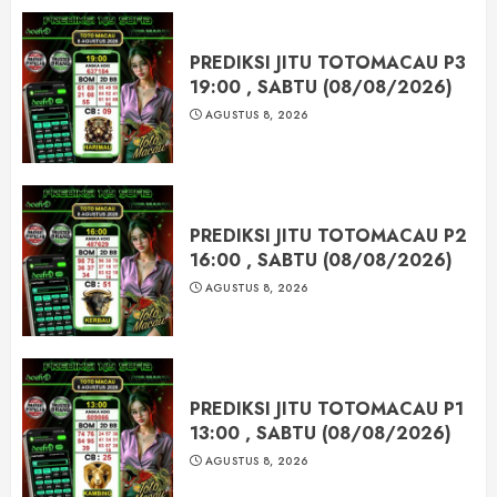
PREDIKSI JITU TOTOMACAU P3
19:00 , SABTU (08/08/2026)
AGUSTUS 8, 2026
PREDIKSI JITU TOTOMACAU P2
16:00 , SABTU (08/08/2026)
AGUSTUS 8, 2026
PREDIKSI JITU TOTOMACAU P1
13:00 , SABTU (08/08/2026)
AGUSTUS 8, 2026