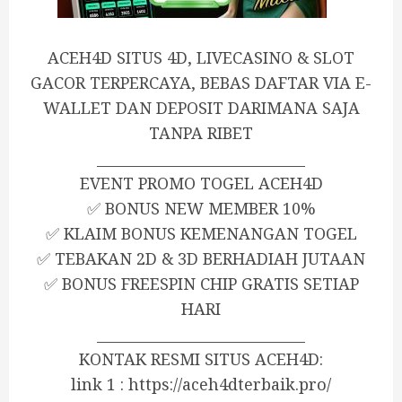
ACEH4D SITUS 4D, LIVECASINO & SLOT
GACOR TERPERCAYA, BEBAS DAFTAR VIA E-
WALLET DAN DEPOSIT DARIMANA SAJA
TANPA RIBET
_____________________________
EVENT PROMO TOGEL ACEH4D
✅ BONUS NEW MEMBER 10%
✅ KLAIM BONUS KEMENANGAN TOGEL
✅ TEBAKAN 2D & 3D BERHADIAH JUTAAN
✅ BONUS FREESPIN CHIP GRATIS SETIAP
HARI
_____________________________
KONTAK RESMI SITUS ACEH4D:
link 1 : https://aceh4dterbaik.pro/