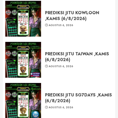
PREDIKSI JITU KOWLOON
,KAMIS (6/8/2026)
AGUSTUS 6, 2026
PREDIKSI JITU TAIWAN ,KAMIS
(6/8/2026)
AGUSTUS 6, 2026
PREDIKSI JITU SG7DAYS ,KAMIS
(6/8/2026)
AGUSTUS 6, 2026