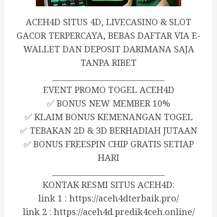
ACEH4D SITUS 4D, LIVECASINO & SLOT
GACOR TERPERCAYA, BEBAS DAFTAR VIA E-
WALLET DAN DEPOSIT DARIMANA SAJA
TANPA RIBET
_____________________________
EVENT PROMO TOGEL ACEH4D
✅ BONUS NEW MEMBER 10%
✅ KLAIM BONUS KEMENANGAN TOGEL
✅ TEBAKAN 2D & 3D BERHADIAH JUTAAN
✅ BONUS FREESPIN CHIP GRATIS SETIAP
HARI
_____________________________
KONTAK RESMI SITUS ACEH4D:
link 1 : https://aceh4dterbaik.pro/
link 2 : https://aceh4d.predik4ceh.online/