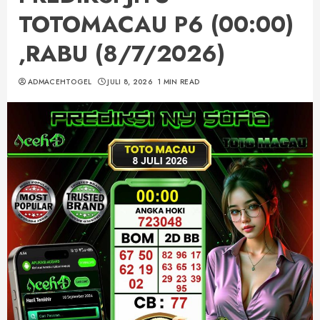
TOTOMACAU P6 (00:00)
,RABU (8/7/2026)
ADMACEHTOGEL
JULI 8, 2026
1 MIN READ