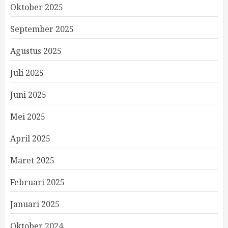
Oktober 2025
September 2025
Agustus 2025
Juli 2025
Juni 2025
Mei 2025
April 2025
Maret 2025
Februari 2025
Januari 2025
Oktober 2024